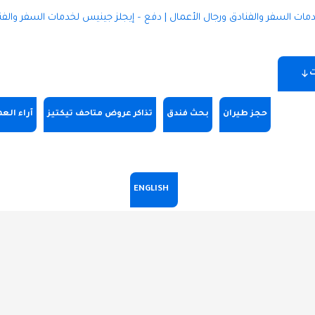
ت
حجز طيران
بحث فندق
تذاكر عروض متاحف تيكتيز
آراء العم
ENGLISH