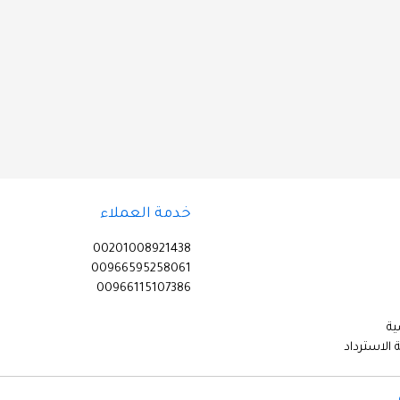
خدمة العملاء
00201008921438
00966595258061
00966115107386
ة
الاسترداد