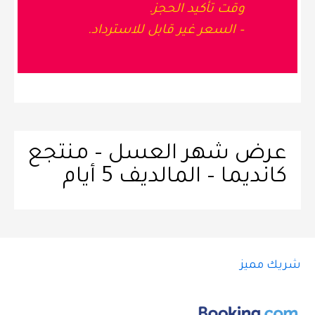
وقت تأكيد الحجز.
– السعر غير قابل للاسترداد.
عرض شهر العسل – منتجع
كانديما – المالديف 5 أيام
شريك مميز