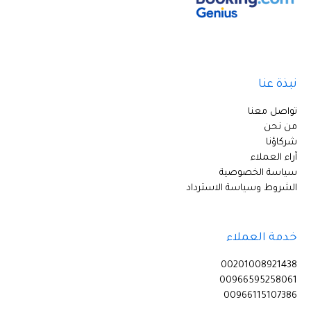
نبذة عنا
تواصل معنا
من نحن
شركاؤنا
آراء العملاء
سياسة الخصوصية
الشروط وسياسة الاسترداد
خدمة العملاء
00201008921438
00966595258061
00966115107386