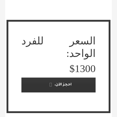
السعر للفرد
الواحد:
$1300
احجز الآن.